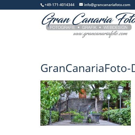
+49-171-4014344
info@grancanariafoto.com
GranCanariaFoto-