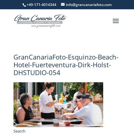
+49-171-4014344
info@grancanariafoto.com
GranCanariaFoto-Esquinzo-Beach-
Hotel-Fuerteventura-Dirk-Holst-
DHSTUDIO-054
Search