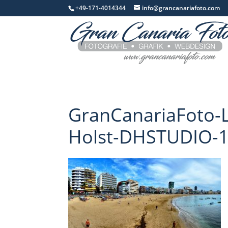
+49-171-4014344
info@grancanariafoto.com
GranCanariaFoto-L
Holst-DHSTUDIO-