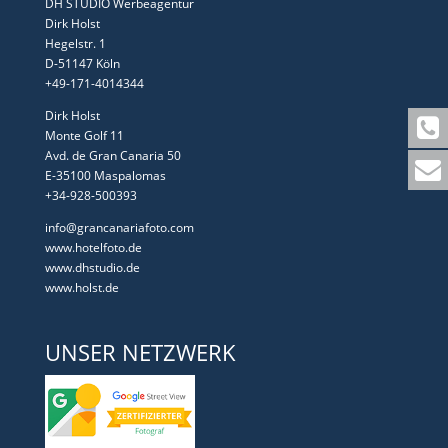
DH STUDIO Werbeagentur
Dirk Holst
Hegelstr. 1
D-51147 Köln
+49-171-4014344
Dirk Holst
Monte Golf 11
Avd. de Gran Canaria 50
E-35100 Maspalomas
+34-928-500393
info@grancanariafoto.com
www.hotelfoto.de
www.dhstudio.de
www.holst.de
UNSER NETZWERK