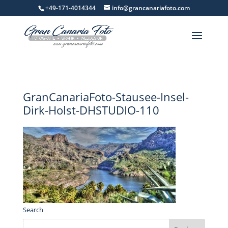
+49-171-4014344
info@grancanariafoto.com
GranCanariaFoto-Stausee-Insel-
Dirk-Holst-DHSTUDIO-110
Search