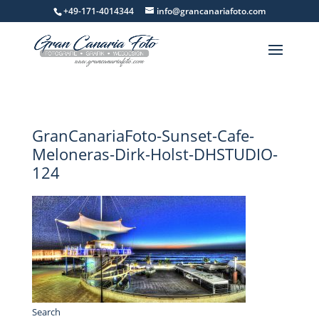
+49-171-4014344
info@grancanariafoto.com
GranCanariaFoto-Sunset-Cafe-
Meloneras-Dirk-Holst-DHSTUDIO-
124
Search