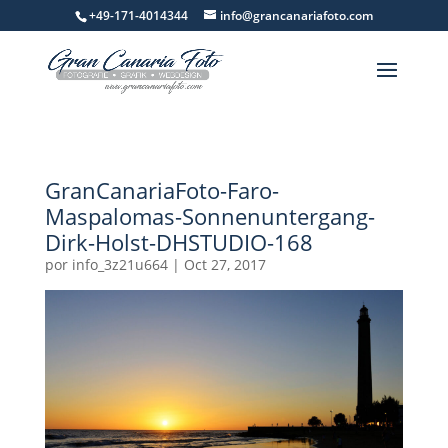
+49-171-4014344
info@grancanariafoto.com
GranCanariaFoto-Faro-
Maspalomas-Sonnenuntergang-
Dirk-Holst-DHSTUDIO-168
por
info_3z21u664
|
Oct 27, 2017