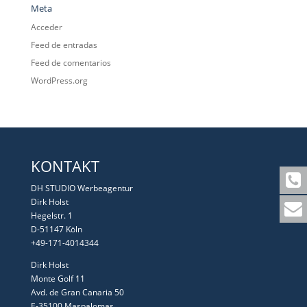
Meta
Acceder
Feed de entradas
Feed de comentarios
WordPress.org
KONTAKT
DH STUDIO Werbeagentur
Dirk Holst
Hegelstr. 1
D-51147 Köln
+49-171-4014344
Dirk Holst
Monte Golf 11
Avd. de Gran Canaria 50
E-35100 Maspalomas