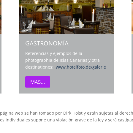
GASTRONOMÍA
Referencias y ejemplos de la
photographia de Islas Canarias y otra
destinationes:
www.hotelfoto.de/galerie
MAS...
ta página web se han tomado por Dirk Holst y están sujetas al d
es individuales supone una violación grave de la ley y será castiga