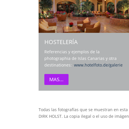
HOSTELERÍA
Referencias y ejemplos de la
photographia de Islas Canarias y otra
destinationes:
www.hotelfoto.de/galerie
MAS...
Todas las fotografías que se muestran en es
DIRK HOLST. La copia ilegal o el uso de imágen