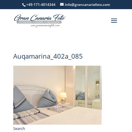
+49-171-4014344
info@grancanariafoto.com
Auqamarina_402a_085
Search