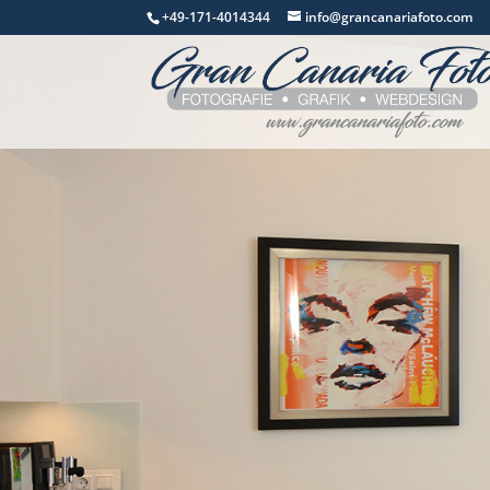
+49-171-4014344
info@grancanariafoto.com