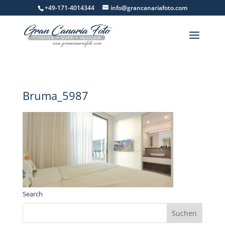
+49-171-4014344
info@grancanariafoto.com
Bruma_5987
Search