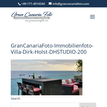
+49-171-4014344
info@grancanariafoto.com
GranCanariaFoto-Immobilienfoto-
Villa-Dirk-Holst-DHSTUDIO-200
Search