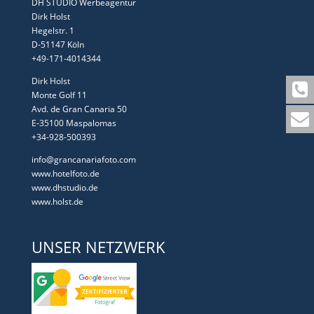
DH STUDIO Werbeagentur
Dirk Holst
Hegelstr. 1
D-51147 Köln
+49-171-4014344
Dirk Holst
Monte Golf 11
Avd. de Gran Canaria 50
E-35100 Maspalomas
+34-928-500393
info@grancanariafoto.com
www.hotelfoto.de
www.dhstudio.de
www.holst.de
UNSER NETZWERK