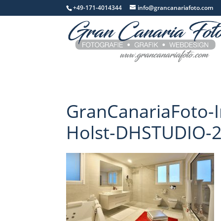
+49-171-4014344
info@grancanariafoto.com
GranCanariaFoto-Im
Holst-DHSTUDIO-