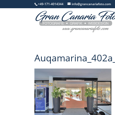
+49-171-4014344
info@grancanariafoto.com
Auqamarina_402a