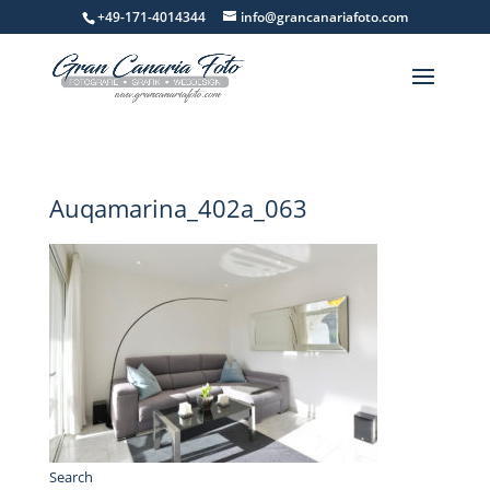
+49-171-4014344
info@grancanariafoto.com
Auqamarina_402a_063
Search