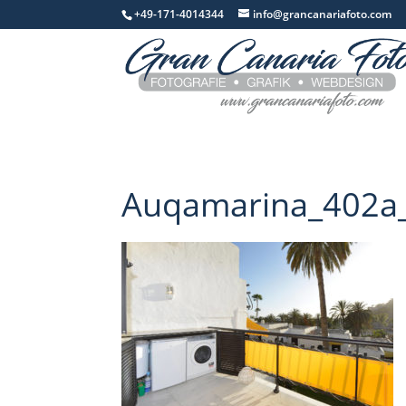
+49-171-4014344
info@grancanariafoto.com
Auqamarina_402a