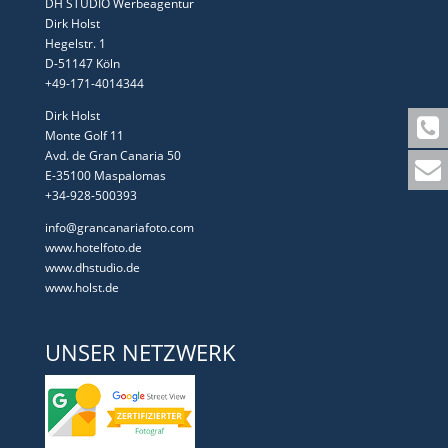
DH STUDIO Werbeagentur
Dirk Holst
Hegelstr. 1
D-51147 Köln
+49-171-4014344
Dirk Holst
Monte Golf 11
Avd. de Gran Canaria 50
E-35100 Maspalomas
+34-928-500393
info@grancanariafoto.com
www.hotelfoto.de
www.dhstudio.de
www.holst.de
UNSER NETZWERK