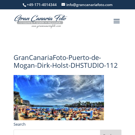
+49-171-4014344
info@grancanariafoto.com
GranCanariaFoto-Puerto-de-
Mogan-Dirk-Holst-DHSTUDIO-112
Search