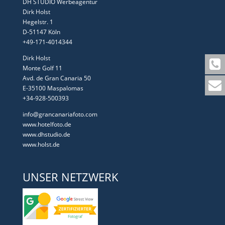
DH STUDIO Werbeagentur
Dirk Holst
Hegelstr. 1
D-51147 Köln
+49-171-4014344
Dirk Holst
Monte Golf 11
Avd. de Gran Canaria 50
E-35100 Maspalomas
+34-928-500393
info@grancanariafoto.com
www.hotelfoto.de
www.dhstudio.de
www.holst.de
UNSER NETZWERK