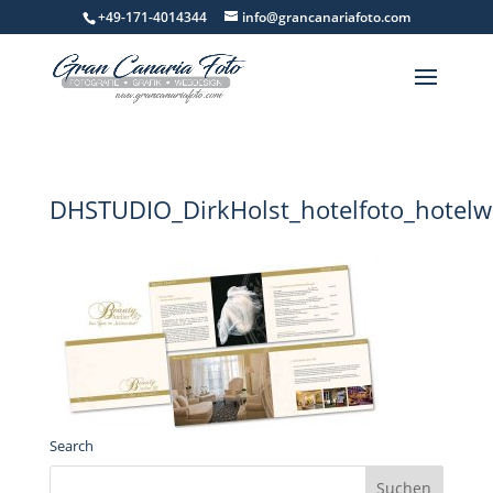
+49-171-4014344
info@grancanariafoto.com
DHSTUDIO_DirkHolst_hotelfoto_hotelw
Search