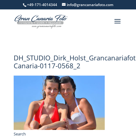
+49-171-4014344
info@grancanariafoto.com
DH_STUDIO_Dirk_Holst_Grancanariafot
Canaria-0117-0568_2
Search