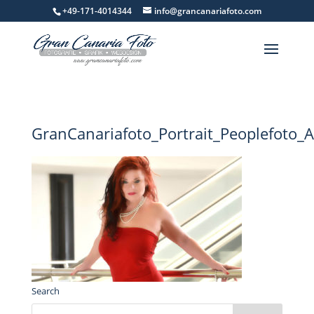
+49-171-4014344
info@grancanariafoto.com
GranCanariafoto_Portrait_Peoplefoto_
Search