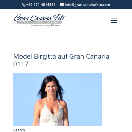
+49-171-4014344
info@grancanariafoto.com
Model Birgitta auf Gran Canaria
0117
Search