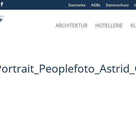
Startseite
AGBs
Datenschutz
ARCHITEKTUR
HOTELLERIE
K
ortrait_Peoplefoto_Astri