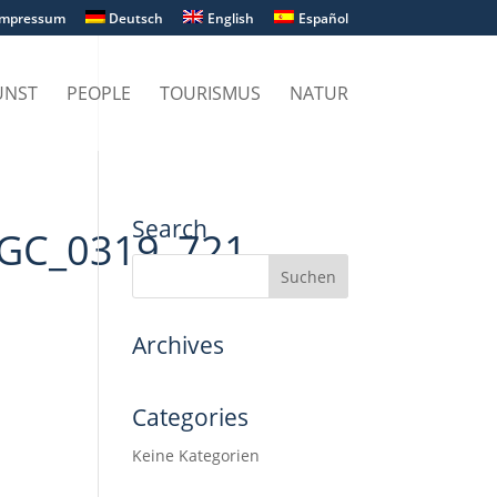
Impressum
Deutsch
English
Español
UNST
PEOPLE
TOURISMUS
NATUR
Search
d_GC_0319_721
Archives
Categories
Keine Kategorien