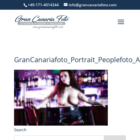
+49-171-4014344
info@grancanariafoto.com
GranCanariafoto_Portrait_Peoplefoto_
Search