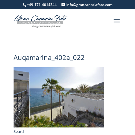
+49-171-4014344
info@grancanariafoto.com
Auqamarina_402a_022
Search