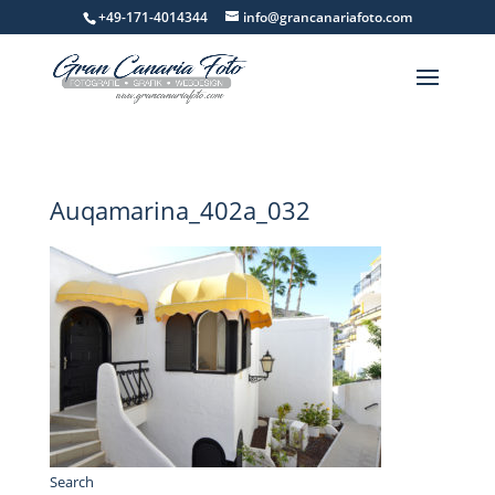
+49-171-4014344
info@grancanariafoto.com
Auqamarina_402a_032
Search