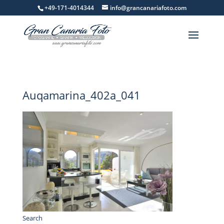
+49-171-4014344
info@grancanariafoto.com
Auqamarina_402a_041
Search