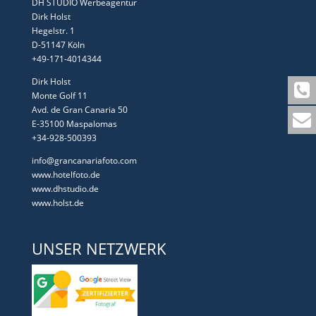
DH STUDIO Werbeagentur
Dirk Holst
Hegelstr. 1
D-51147 Köln
+49-171-4014344
Dirk Holst
Monte Golf 11
Avd. de Gran Canaria 50
E-35100 Maspalomas
+34-928-500393
info@grancanariafoto.com
www.hotelfoto.de
www.dhstudio.de
www.holst.de
UNSER NETZWERK