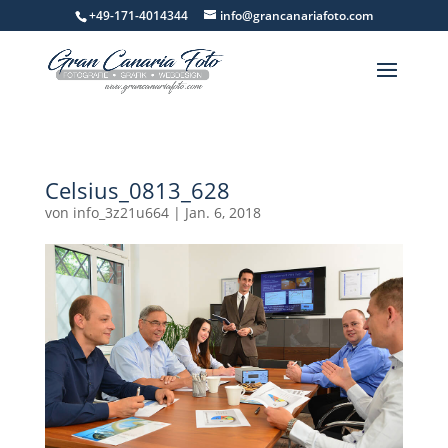
+49-171-4014344
info@grancanariafoto.com
Celsius_0813_628
von
info_3z21u664
|
Jan. 6, 2018