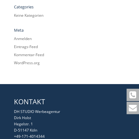
Categories
Keine Kategorien
Meta
Anmelden
Eintrags-Feed
Kommentar-Feed
WordPress.org
KONTAKT
DH STUDIO Werbeagentur
Dirk Holst
Hegelstr. 1
D-51147 Köln
+49-171-4014344