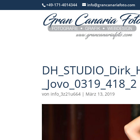
+49-171-4014344
info@grancanariafoto.com
DH_STUDIO_Dirk_H
_Jovo_0319_418_2
von
info_3z21u664
|
März 13, 2019