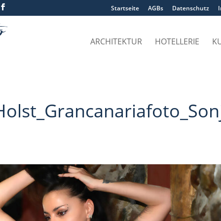
Startseite
AGBs
Datenschutz
ARCHITEKTUR
HOTELLERIE
K
olst_Grancanariafoto_Son