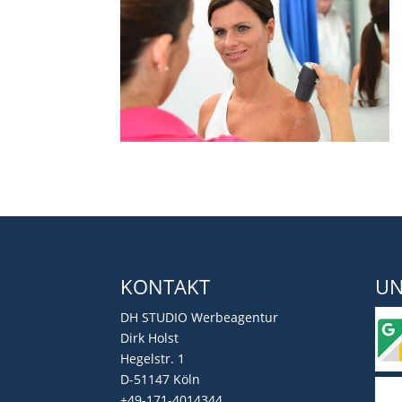
KONTAKT
UN
DH STUDIO Werbeagentur
Dirk Holst
Hegelstr. 1
D-51147 Köln
+49-171-4014344