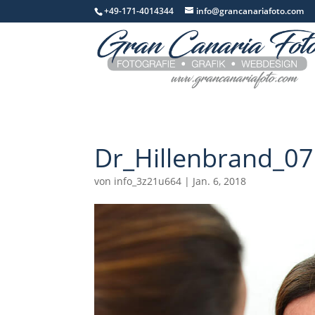
+49-171-4014344
info@grancanariafoto.com
Dr_Hillenbrand_0
von
info_3z21u664
|
Jan. 6, 2018