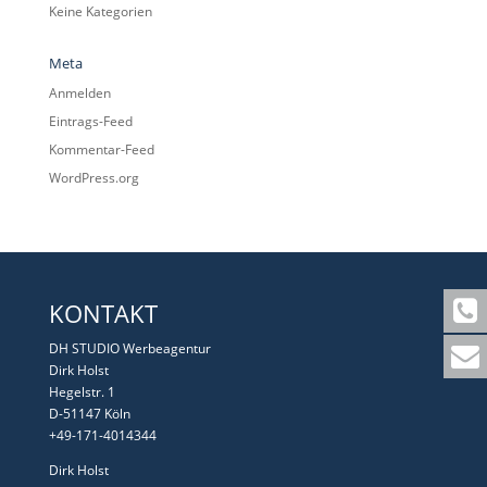
Keine Kategorien
Meta
Anmelden
Eintrags-Feed
Kommentar-Feed
WordPress.org
KONTAKT
DH STUDIO Werbeagentur
Dirk Holst
Hegelstr. 1
D-51147 Köln
+49-171-4014344
Dirk Holst