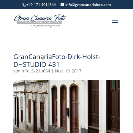
+49-171-4014344
info@grancanariafoto.com
GranCanariaFoto-Dirk-Holst-
DHSTUDIO-431
von
info_3z21u664
|
Nov. 19, 2017