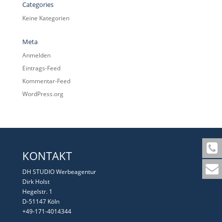
Categories
Keine Kategorien
Meta
Anmelden
Eintrags-Feed
Kommentar-Feed
WordPress.org
KONTAKT
DH STUDIO Werbeagentur
Dirk Holst
Hegelstr. 1
D-51147 Köln
+49-171-4014344