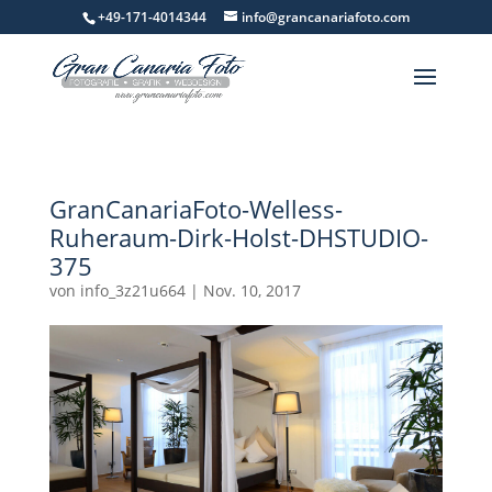
+49-171-4014344
info@grancanariafoto.com
GranCanariaFoto-Welless-
Ruheraum-Dirk-Holst-DHSTUDIO-
375
von
info_3z21u664
|
Nov. 10, 2017