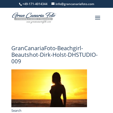
+49-171-4014344
info@grancanariafoto.com
GranCanariaFoto-Beachgirl-
Beautshot-Dirk-Holst-DHSTUDIO-
009
Search