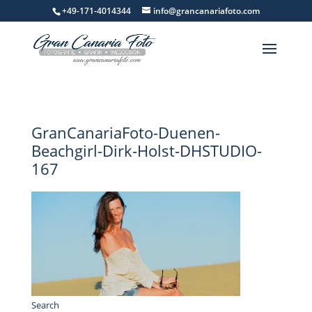
+49-171-4014344
info@grancanariafoto.com
GranCanariaFoto-Duenen-
Beachgirl-Dirk-Holst-DHSTUDIO-
167
Search