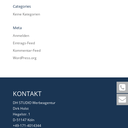
Categories
Keine Kategorien
Meta
Anmelden
Eintrags-Feed
Kommentar-Feed
WordPress.org
KONTAKT
DH STUDIO Werbeagentur
Dirk Holst
Hegelstr. 1
D-51147 Köln
+49-171-4014344