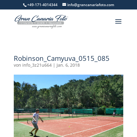
+49-171-4014344
info@grancanariafoto.com
Robinson_Camyuva_0515_085
von
info_3z21u664
|
Jan. 6, 2018