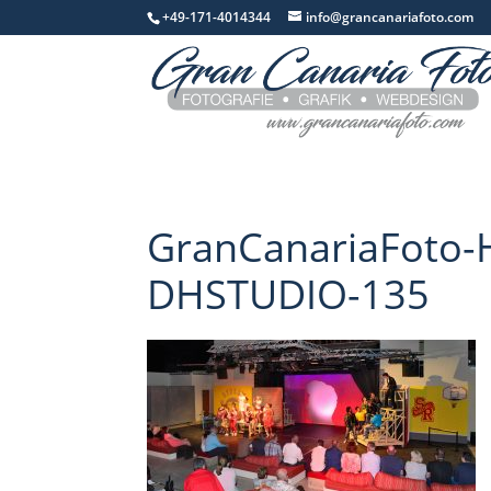
+49-171-4014344
info@grancanariafoto.com
GranCanariaFoto-H
DHSTUDIO-135