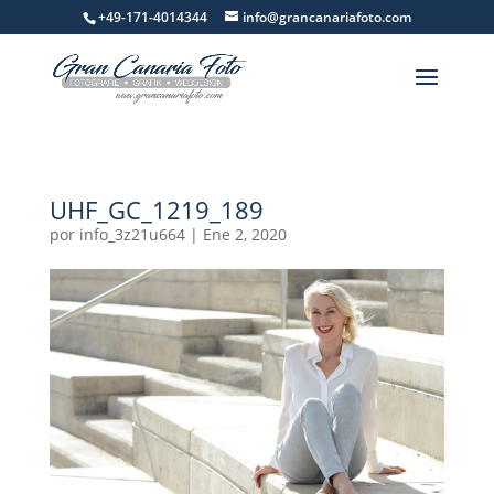
+49-171-4014344
info@grancanariafoto.com
UHF_GC_1219_189
por
info_3z21u664
|
Ene 2, 2020