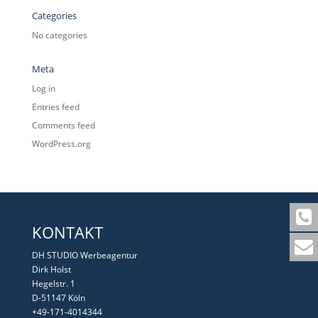
Categories
No categories
Meta
Log in
Entries feed
Comments feed
WordPress.org
KONTAKT
DH STUDIO Werbeagentur
Dirk Holst
Hegelstr. 1
D-51147 Köln
+49-171-4014344