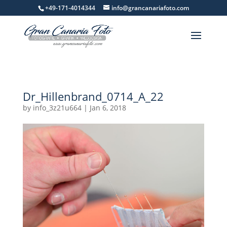
+49-171-4014344
info@grancanariafoto.com
Dr_Hillenbrand_0714_A_22
by
info_3z21u664
|
Jan 6, 2018